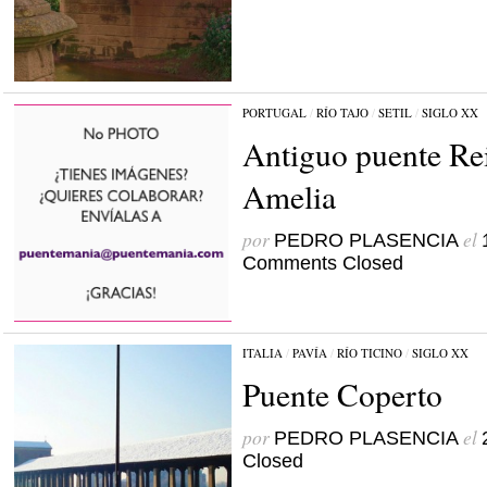
PORTUGAL
/
RÍO TAJO
/
SETIL
/
SIGLO XX
Antiguo puente Re
Amelia
por
el
PEDRO PLASENCIA
Comments Closed
ITALIA
/
PAVÍA
/
RÍO TICINO
/
SIGLO XX
Puente Coperto
por
el
PEDRO PLASENCIA
Closed