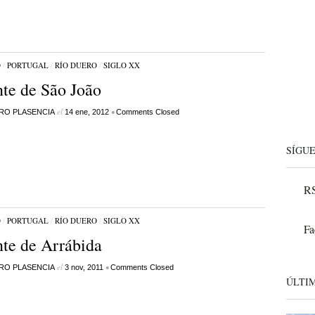
O
/
PORTUGAL
/
RÍO DUERO
/
SIGLO XX
te de São João
el
•
RO PLASENCIA
14 ene, 2012
Comments Closed
SÍGU
RS
O
/
PORTUGAL
/
RÍO DUERO
/
SIGLO XX
Fa
te de Arrábida
el
•
RO PLASENCIA
3 nov, 2011
Comments Closed
ÚLTI