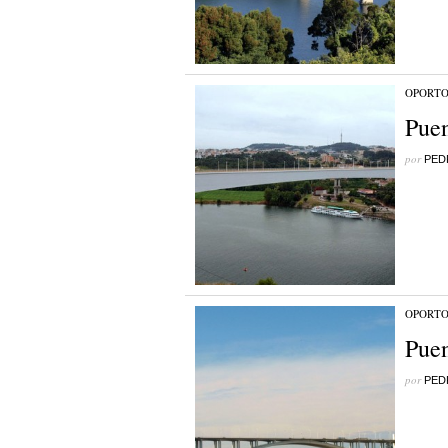
OPORT
Puen
por
PED
OPORT
Puen
por
PED