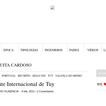
ÉPOCA
TIPOLOGÍAS
INGENIEROS
PAÍSES
VÍDEOS
L
UITA CARDOSO
/
PORTUGAL
/
RÍO MIÑO
/
SIGLO XIX
/
TUY
/
VALENÇA DO MINHO
te Internacional de Tuy
el
•
RO PLASENCIA
8 feb, 2012
2 Comentarios