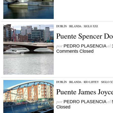
DUBLÍN
/
IRLANDA
/
SIGLO XXI
Puente Spencer Do
por
el
PEDRO PLASENCIA
Comments Closed
DUBLÍN
/
IRLANDA
/
RÍO LIFFEY
/
SIGLO X
Puente James Joyc
por
el
PEDRO PLASENCIA
Closed