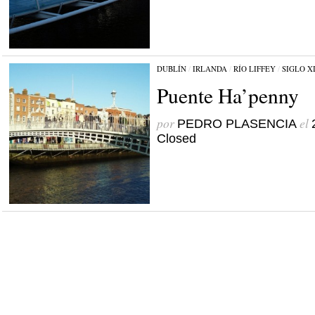
DUBLÍN
/
IRLANDA
/
RÍO LIFFEY
/
SIGLO X
Puente Ha’penny
por
el
PEDRO PLASENCIA
Closed