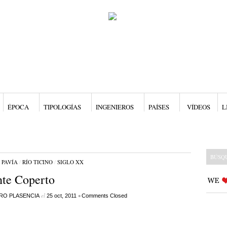
ÉPOCA
TIPOLOGÍAS
INGENIEROS
PAÍSES
VÍDEOS
L
/
PAVÍA
/
RÍO TICINO
/
SIGLO XX
te Coperto
el
•
RO PLASENCIA
25 oct, 2011
Comments Closed