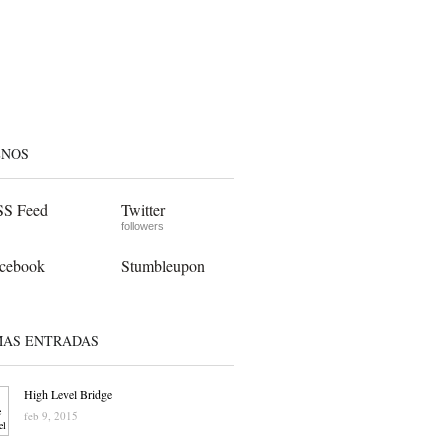
ENOS
S Feed
Twitter
followers
cebook
Stumbleupon
MAS ENTRADAS
High Level Bridge
feb 9, 2015