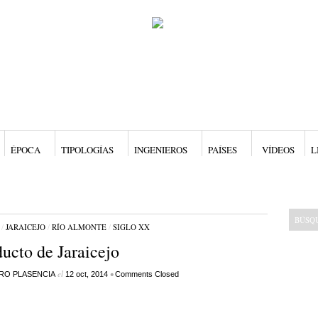
ÉPOCA
TIPOLOGÍAS
INGENIEROS
PAÍSES
VÍDEOS
L
/
JARAICEJO
/
RÍO ALMONTE
/
SIGLO XX
ucto de Jaraicejo
el
•
RO PLASENCIA
12 oct, 2014
Comments Closed