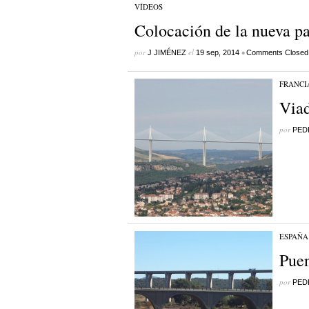
VÍDEOS
Colocación de la nueva pa
por
el
•
J JIMÉNEZ
19 sep, 2014
Comments Closed
FRANCI
Viad
por
PED
ESPAÑA
Puen
por
PED