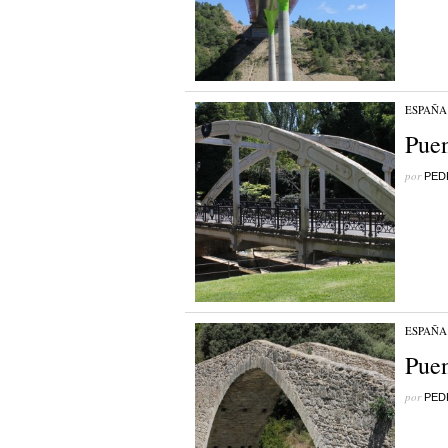
ESPAÑA
Puen
por
PED
ESPAÑA
Puen
por
PED