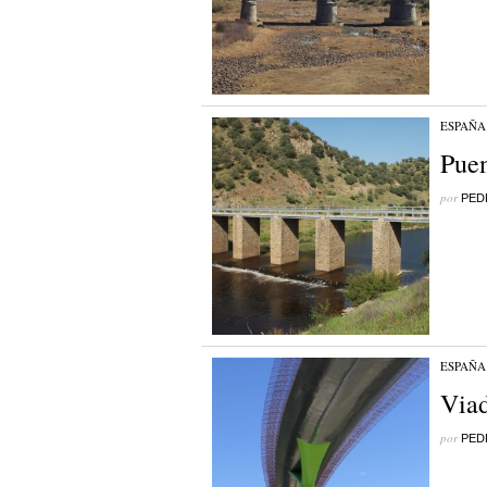
ESPAÑA
Pue
por
PED
ESPAÑA
Viad
por
PED