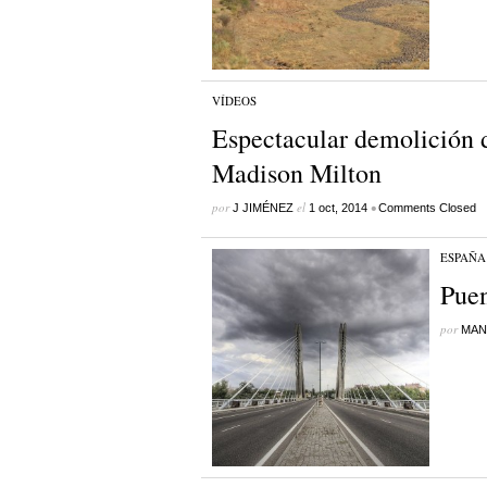
VÍDEOS
Espectacular demolición d
Madison Milton
por
el
•
J JIMÉNEZ
1 oct, 2014
Comments Closed
ESPAÑA
Puen
por
MAN