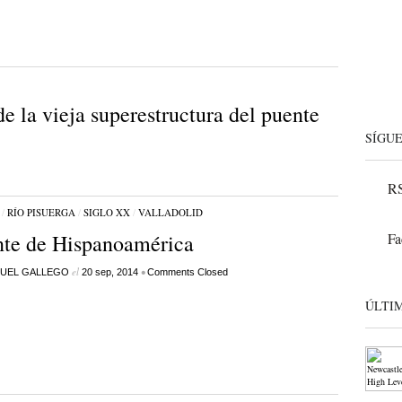
e la vieja superestructura del puente
SÍGU
RS
/
RÍO PISUERGA
/
SIGLO XX
/
VALLADOLID
te de Hispanoamérica
Fa
el
•
UEL GALLEGO
20 sep, 2014
Comments Closed
ÚLTI