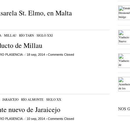
sarela St. Elmo, en Malta
A
/
MILLAU
/
RÍO TARN
/
SIGLO XXI
ucto de Millau
el
•
RO PLASENCIA
18 sep, 2014
Comments Closed
/
JARAICEJO
/
RÍO ALMONTE
/
SIGLO XX
te nuevo de Jaraicejo
NOS 
el
•
RO PLASENCIA
10 sep, 2014
Comments Closed