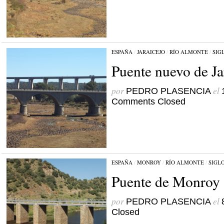
ESPAÑA
/
JARAICEJO
/
RÍO ALMONTE
/
SIG
Puente nuevo de Ja
por
el
PEDRO PLASENCIA
Comments Closed
ESPAÑA
/
MONROY
/
RÍO ALMONTE
/
SIGL
Puente de Monroy
por
el
PEDRO PLASENCIA
Closed