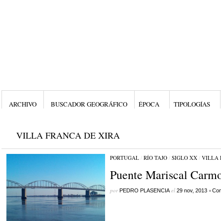
ARCHIVO
BUSCADOR GEOGRÁFICO
ÉPOCA
TIPOLOGÍAS
VILLA FRANCA DE XIRA
PORTUGAL
/
RÍO TAJO
/
SIGLO XX
/
VILLA 
Puente Mariscal Carm
por
el
•
PEDRO PLASENCIA
29 nov, 2013
Com