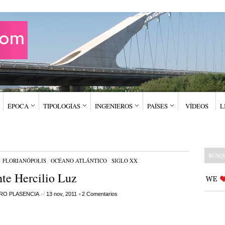
ÉPOCA
TIPOLOGÍAS
INGENIEROS
PAÍSES
VÍDEOS
L
/
FLORIANÓPOLIS
/
OCÉANO ATLÁNTICO
/
SIGLO XX
te Hercilio Luz
el
•
RO PLASENCIA
13 nov, 2011
2 Comentarios