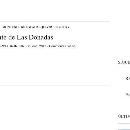
/
MONTORO
/
RÍO GUADALQUIVIR
/
SIGLO XV
te de Las Donadas
el
•
ARDO BARRENA
23 ene, 2013
Comments Closed
SÍGU
RS
Fa
ÚLTI