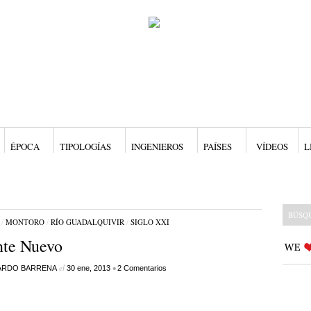
ÉPOCA
TIPOLOGÍAS
INGENIEROS
PAÍSES
VÍDEOS
L
/
MONTORO
/
RÍO GUADALQUIVIR
/
SIGLO XXI
nte Nuevo
el
•
ARDO BARRENA
30 ene, 2013
2 Comentarios