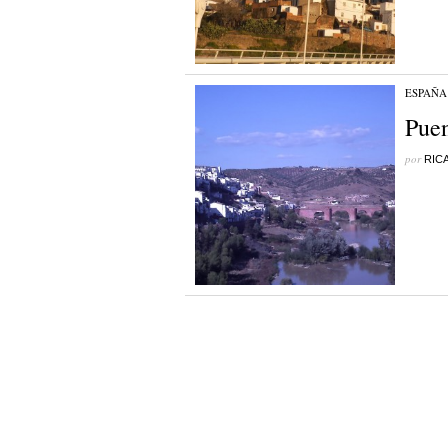
ESPAÑA
Puen
por
RIC