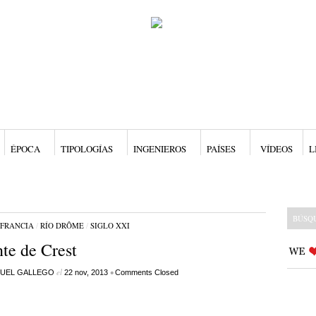
ÉPOCA
TIPOLOGÍAS
INGENIEROS
PAÍSES
VÍDEOS
L
FRANCIA
/
RÍO DRÔME
/
SIGLO XXI
te de Crest
el
•
UEL GALLEGO
22 nov, 2013
Comments Closed