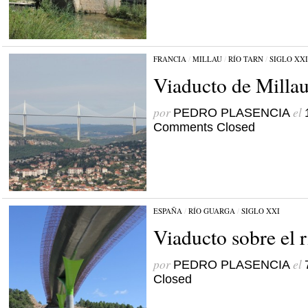
FRANCIA
/
MILLAU
/
RÍO TARN
/
SIGLO XXI
Viaducto de Milla
por
el
PEDRO PLASENCIA
Comments Closed
ESPAÑA
/
RÍO GUARGA
/
SIGLO XXI
Viaducto sobre el 
por
el
PEDRO PLASENCIA
Closed