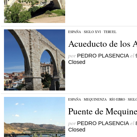
ESPAÑA
/
SIGLO XVI
/
TERUEL
Acueducto de los 
por
el
PEDRO PLASENCIA
Closed
ESPAÑA
/
MEQUINENZA
/
RÍO EBRO
/
SIGL
Puente de Mequin
por
el
PEDRO PLASENCIA
Closed