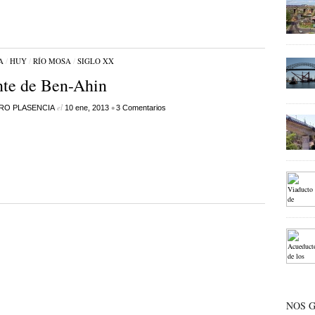
A
/
HUY
/
RÍO MOSA
/
SIGLO XX
te de Ben-Ahin
el
•
RO PLASENCIA
10 ene, 2013
3 Comentarios
NOS 