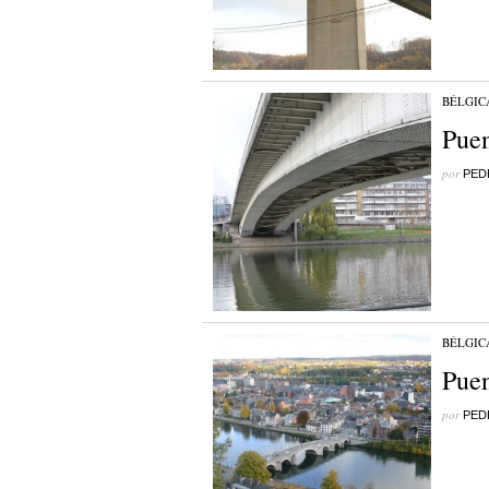
BÉLGIC
Puen
por
PED
BÉLGIC
Puen
por
PED