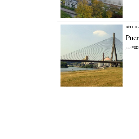
BÉLGIC
Puen
por
PED