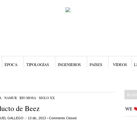
ÉPOCA
TIPOLOGÍAS
INGENIEROS
PAÍSES
VÍDEOS
L
A
/
NAMUR
/
RÍO MOSA
/
SIGLO XX
ucto de Beez
el
•
UEL GALLEGO
13 dic, 2013
Comments Closed