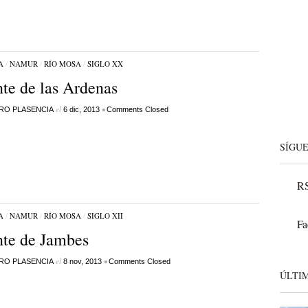
A
/
NAMUR
/
RÍO MOSA
/
SIGLO XX
te de las Ardenas
el
•
RO PLASENCIA
6 dic, 2013
Comments Closed
SÍGU
RS
A
/
NAMUR
/
RÍO MOSA
/
SIGLO XII
Fa
te de Jambes
el
•
RO PLASENCIA
8 nov, 2013
Comments Closed
ÚLTI