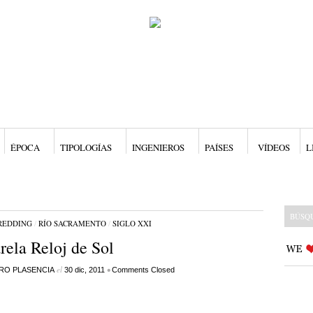
ÉPOCA
TIPOLOGÍAS
INGENIEROS
PAÍSES
VÍDEOS
L
REDDING
/
RÍO SACRAMENTO
/
SIGLO XXI
rela Reloj de Sol
el
•
RO PLASENCIA
30 dic, 2011
Comments Closed