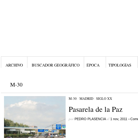
ARCHIVO
BUSCADOR GEOGRÁFICO
ÉPOCA
TIPOLOGÍAS
M-30
M-30
/
MADRID
/
SIGLO XX
Pasarela de la Paz
por
el
•
PEDRO PLASENCIA
1 nov, 2011
Comm