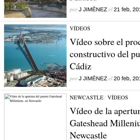
por
el
J JIMÉNEZ
21 feb, 20
VÍDEOS
Vídeo sobre el pro
constructivo del p
Cádiz
por
el
J JIMÉNEZ
20 feb, 20
NEWCASTLE
/
VÍDEOS
Vídeo de la apertu
Gateshead Milleni
Newcastle