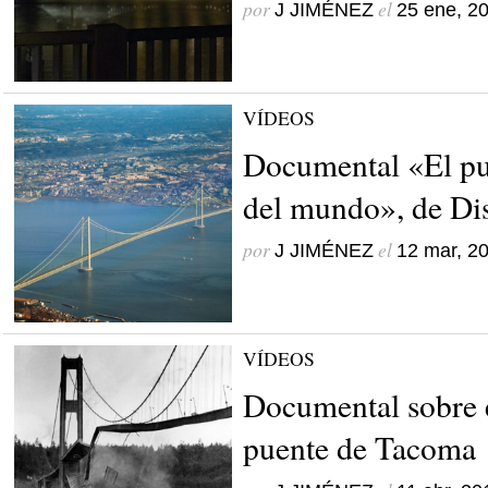
por
el
J JIMÉNEZ
25 ene, 2
VÍDEOS
Documental «El pu
del mundo», de Di
por
el
J JIMÉNEZ
12 mar, 2
VÍDEOS
Documental sobre e
puente de Tacoma