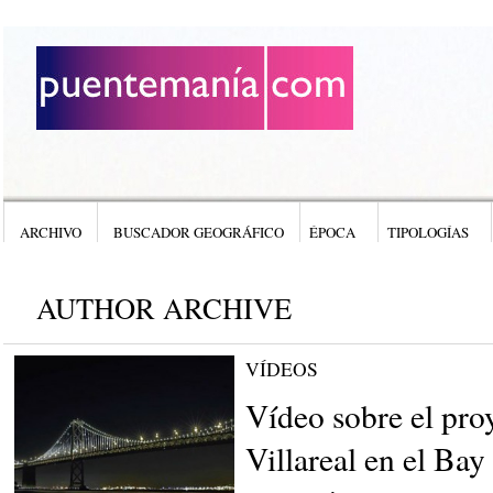
ARCHIVO
BUSCADOR GEOGRÁFICO
ÉPOCA
TIPOLOGÍAS
AUTHOR ARCHIVE
VÍDEOS
Vídeo sobre el pro
Villareal en el Bay