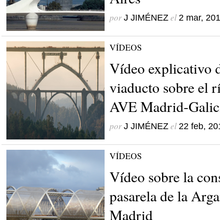
por
el
J JIMÉNEZ
2 mar, 20
VÍDEOS
Vídeo explicativo 
viaducto sobre el rí
AVE Madrid-Galic
por
el
J JIMÉNEZ
22 feb, 20
VÍDEOS
Vídeo sobre la con
pasarela de la Arga
Madrid