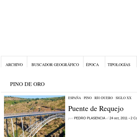
ARCHIVO
BUSCADOR GEOGRÁFICO
ÉPOCA
TIPOLOGÍAS
PINO DE ORO
ESPAÑA
/
PINO
/
RÍO DUERO
/
SIGLO XX
Puente de Requejo
por
el
•
PEDRO PLASENCIA
24 oct, 2011
2 C