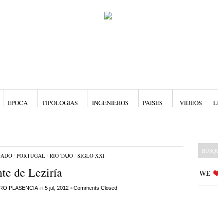
ÉPOCA
TIPOLOGÍAS
INGENIEROS
PAÍSES
VÍDEOS
L
GADO
/
PORTUGAL
/
RÍO TAJO
/
SIGLO XXI
te de Leziría
el
•
RO PLASENCIA
5 jul, 2012
Comments Closed