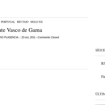
/
PORTUGAL
/
RÍO TAJO
/
SIGLO XX
nte Vasco de Gama
el
•
RO PLASENCIA
23 oct, 2011
Comments Closed
SÍGU
RS
Fa
ÚLTI