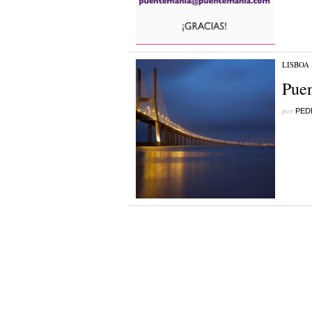
LISBOA
Pue
por
PED