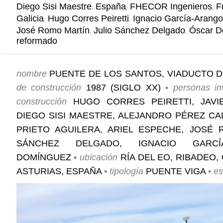
,
,
,
Diego Sisi Maestre
España
FHECOR Ingenieros
F
,
,
Galicia
Hugo Corres Peiretti
Ignacio García-Arango
,
,
José Romo Martín
Julio Sánchez Delgado
Óscar D
reformado
nombre
PUENTE DE LOS SANTOS, VIADUCTO 
de construcción
1987 (SIGLO XX)
•
personas in
construcción
HUGO CORRES PEIRETTI, JAVI
DIEGO SISI MAESTRE, ALEJANDRO PÉREZ CA
PRIETO AGUILERA, ARIEL ESPECHE, JOSÉ 
SÁNCHEZ DELGADO, IGNACIO GARCÍ
DOMÍNGUEZ
•
ubicación
RÍA DEL EO, RIBADEO,
ASTURIAS, ESPAÑA
•
tipología
PUENTE VIGA
•
es